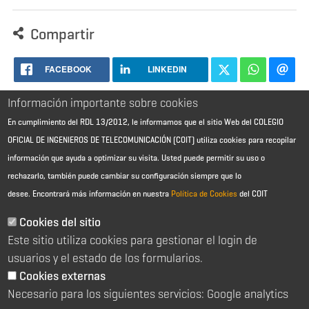
Compartir
FACEBOOK
LINKEDIN
Información importante sobre cookies
En cumplimiento del RDL 13/2012, le informamos que el sitio Web del COLEGIO
OFICIAL DE INGENIEROS DE TELECOMUNICACIÓN (COIT) utiliza cookies para recopilar
información que ayuda a optimizar su visita. Usted puede permitir su uso o
rechazarlo, también puede cambiar su configuración siempre que lo
desee.
Encontrará más información en nuestra
Política de Cookies
del COIT
Aviso Legal - Información general
Contacto
Cookies del sitio
Política de cookies
Este sitio utiliza cookies para gestionar el login de
Política de reembolso
Sitemap
usuarios y el estado de los formularios.
Cookies externas
2026 © Colegio Oficial de Ingenieros de Telecomunicación
Necesario para los siguientes servicios: Google analytics
C/ Almagro 2 1º Izqda 28010 Madrid