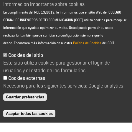
Información importante sobre cookies
FACEBOOK
LINKEDIN
En cumplimiento del RDL 13/2012, le informamos que el sitio Web del COLEGIO
OFICIAL DE INGENIEROS DE TELECOMUNICACIÓN (COIT) utiliza cookies para recopilar
información que ayuda a optimizar su visita. Usted puede permitir su uso o
rechazarlo, también puede cambiar su configuración siempre que lo
desee.
Encontrará más información en nuestra
Política de Cookies
del COIT
Cookies del sitio
Este sitio utiliza cookies para gestionar el login de
Aviso Legal - Información general
usuarios y el estado de los formularios.
Contacto
Política de cookies
Cookies externas
Política de reembolso
Necesario para los siguientes servicios: Google analytics
Sitemap
Guardar preferencias
2026 © Colegio Oficial de Ingenieros de Telecomunicación
C/ Almagro 2 1º Izqda 28010 Madrid
Aceptar todas las cookies
91 391 10 66
coit@coit.es