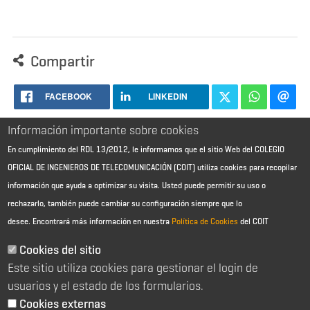
Compartir
FACEBOOK
LINKEDIN
Información importante sobre cookies
En cumplimiento del RDL 13/2012, le informamos que el sitio Web del COLEGIO
OFICIAL DE INGENIEROS DE TELECOMUNICACIÓN (COIT) utiliza cookies para recopilar
información que ayuda a optimizar su visita. Usted puede permitir su uso o
rechazarlo, también puede cambiar su configuración siempre que lo
desee.
Encontrará más información en nuestra
Política de Cookies
del COIT
Aviso Legal - Información general
Contacto
Cookies del sitio
Política de cookies
Este sitio utiliza cookies para gestionar el login de
Política de reembolso
Sitemap
usuarios y el estado de los formularios.
Cookies externas