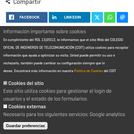
Compartir
FACEBOOK
LINKEDIN
Información importante sobre cookies
En cumplimiento del RDL 13/2012, le informamos que el sitio Web del COLEGIO
OFICIAL DE INGENIEROS DE TELECOMUNICACIÓN (COIT) utiliza cookies para recopilar
información que ayuda a optimizar su visita. Usted puede permitir su uso o
rechazarlo, también puede cambiar su configuración siempre que lo
desee.
Encontrará más información en nuestra
Política de Cookies
del COIT
Aviso Legal - Información general
Contacto
Cookies del sitio
Política de cookies
Este sitio utiliza cookies para gestionar el login de
Política de reembolso
Sitemap
usuarios y el estado de los formularios.
Cookies externas
2026 © Colegio Oficial de Ingenieros de Telecomunicación
Necesario para los siguientes servicios: Google analytics
C/ Almagro 2 1º Izqda 28010 Madrid
91 391 10 66
Guardar preferencias
coit@coit.es