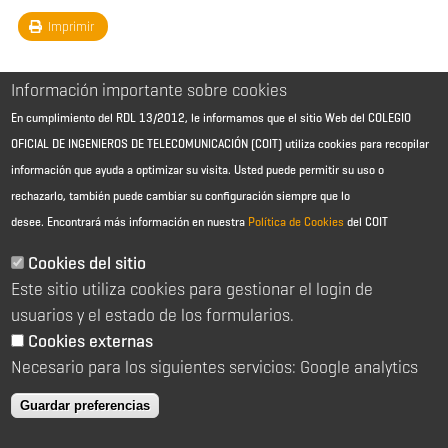
Imprimir
Información importante sobre cookies
En cumplimiento del RDL 13/2012, le informamos que el sitio Web del COLEGIO
OFICIAL DE INGENIEROS DE TELECOMUNICACIÓN (COIT) utiliza cookies para recopilar
información que ayuda a optimizar su visita. Usted puede permitir su uso o
rechazarlo, también puede cambiar su configuración siempre que lo
desee.
Encontrará más información en nuestra
Política de Cookies
del COIT
Aviso Legal - Información general
Contacto
Cookies del sitio
Política de cookies
Este sitio utiliza cookies para gestionar el login de
Política de reembolso
Sitemap
usuarios y el estado de los formularios.
Cookies externas
2026 © Colegio Oficial de Ingenieros de Telecomunicación
Necesario para los siguientes servicios: Google analytics
C/ Almagro 2 1º Izqda 28010 Madrid
91 391 10 66
Guardar preferencias
coit@coit.es