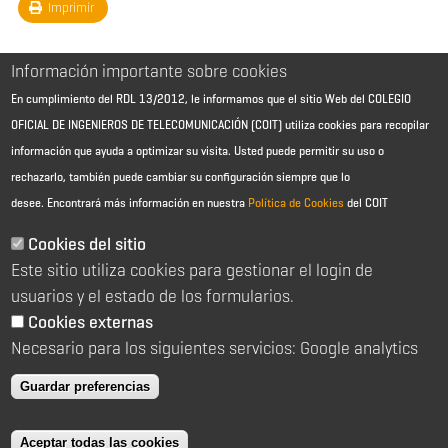
Imprimir
Información importante sobre cookies
En cumplimiento del RDL 13/2012, le informamos que el sitio Web del COLEGIO
OFICIAL DE INGENIEROS DE TELECOMUNICACIÓN (COIT) utiliza cookies para recopilar
información que ayuda a optimizar su visita. Usted puede permitir su uso o
rechazarlo, también puede cambiar su configuración siempre que lo
desee.
Encontrará más información en nuestra
Política de Cookies
del COIT
Aviso Legal - Información general
Contacto
Cookies del sitio
Política de cookies
Este sitio utiliza cookies para gestionar el login de
Política de reembolso
Sitemap
usuarios y el estado de los formularios.
Cookies externas
2026 © Colegio Oficial de Ingenieros de Telecomunicación
Necesario para los siguientes servicios: Google analytics
C/ Almagro 2 1º Izqda 28010 Madrid
91 391 10 66
Guardar preferencias
coit@coit.es
Aceptar todas las cookies