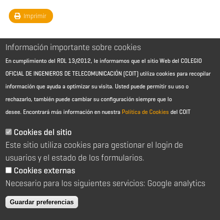
Imprimir
Información importante sobre cookies
En cumplimiento del RDL 13/2012, le informamos que el sitio Web del COLEGIO
OFICIAL DE INGENIEROS DE TELECOMUNICACIÓN (COIT) utiliza cookies para recopilar
información que ayuda a optimizar su visita. Usted puede permitir su uso o
rechazarlo, también puede cambiar su configuración siempre que lo
desee.
Encontrará más información en nuestra
Política de Cookies
del COIT
Aviso Legal - Información general
Contacto
Cookies del sitio
Política de cookies
Este sitio utiliza cookies para gestionar el login de
Política de reembolso
Sitemap
usuarios y el estado de los formularios.
Cookies externas
2026 © Colegio Oficial de Ingenieros de Telecomunicación
Necesario para los siguientes servicios: Google analytics
C/ Almagro 2 1º Izqda 28010 Madrid
91 391 10 66
Guardar preferencias
coit@coit.es