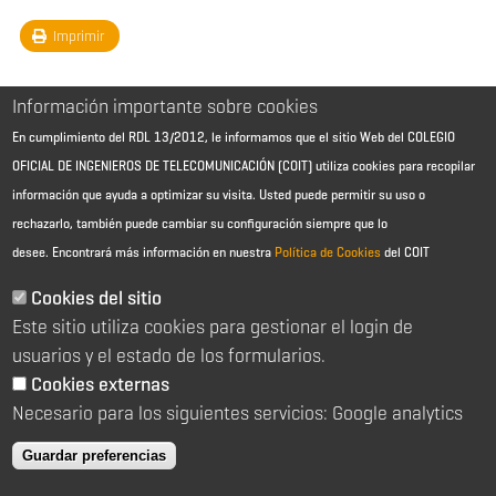
Imprimir
Información importante sobre cookies
En cumplimiento del RDL 13/2012, le informamos que el sitio Web del COLEGIO
OFICIAL DE INGENIEROS DE TELECOMUNICACIÓN (COIT) utiliza cookies para recopilar
información que ayuda a optimizar su visita. Usted puede permitir su uso o
rechazarlo, también puede cambiar su configuración siempre que lo
desee.
Encontrará más información en nuestra
Política de Cookies
del COIT
Aviso Legal - Información general
Contacto
Cookies del sitio
Política de cookies
Este sitio utiliza cookies para gestionar el login de
Política de reembolso
Sitemap
usuarios y el estado de los formularios.
Cookies externas
2026 © Colegio Oficial de Ingenieros de Telecomunicación
Necesario para los siguientes servicios: Google analytics
C/ Almagro 2 1º Izqda 28010 Madrid
91 391 10 66
Guardar preferencias
coit@coit.es