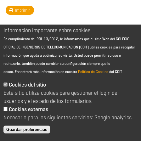
Imprimir
Información importante sobre cookies
En cumplimiento del RDL 13/2012, le informamos que el sitio Web del COLEGIO
OFICIAL DE INGENIEROS DE TELECOMUNICACIÓN (COIT) utiliza cookies para recopilar
información que ayuda a optimizar su visita. Usted puede permitir su uso o
rechazarlo, también puede cambiar su configuración siempre que lo
desee.
Encontrará más información en nuestra
Política de Cookies
del COIT
Aviso Legal - Información general
Contacto
Cookies del sitio
Política de cookies
Este sitio utiliza cookies para gestionar el login de
Política de reembolso
Sitemap
usuarios y el estado de los formularios.
Cookies externas
2026 © Colegio Oficial de Ingenieros de Telecomunicación
Necesario para los siguientes servicios: Google analytics
C/ Almagro 2 1º Izqda 28010 Madrid
91 391 10 66
Guardar preferencias
coit@coit.es