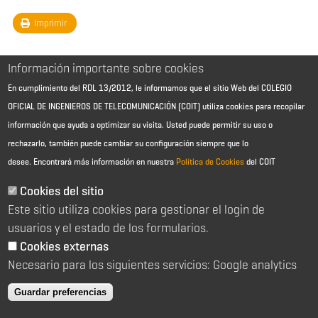
Imprimir
Información importante sobre cookies
En cumplimiento del RDL 13/2012, le informamos que el sitio Web del COLEGIO
OFICIAL DE INGENIEROS DE TELECOMUNICACIÓN (COIT) utiliza cookies para recopilar
información que ayuda a optimizar su visita. Usted puede permitir su uso o
rechazarlo, también puede cambiar su configuración siempre que lo
desee.
Encontrará más información en nuestra
Política de Cookies
del COIT
Aviso Legal - Información general
Contacto
Cookies del sitio
Política de cookies
Este sitio utiliza cookies para gestionar el login de
Política de reembolso
Sitemap
usuarios y el estado de los formularios.
Cookies externas
2026 © Colegio Oficial de Ingenieros de Telecomunicación
Necesario para los siguientes servicios: Google analytics
C/ Almagro 2 1º Izqda 28010 Madrid
91 391 10 66
Guardar preferencias
coit@coit.es