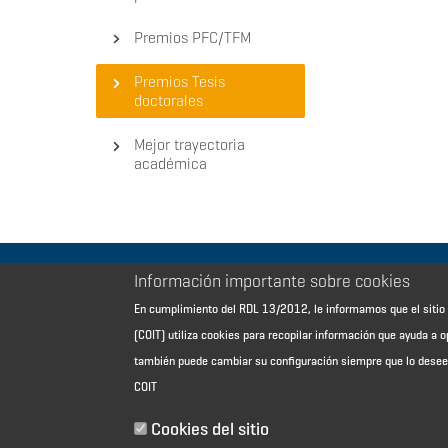
Premios PFC/TFM
Premios Tesis
doctorales
Mejor trayectoria
académica
Información importante sobre cookies
Aviso Legal - Información general
En cumplimiento del RDL 13/2012, le informamos que el sit
Contacto
(COIT) utiliza cookies para recopilar información que ayuda a o
Política de cookies
también puede cambiar su configuración siempre que lo dese
Política de reembolso
COIT
Sitemap
Cookies del sitio