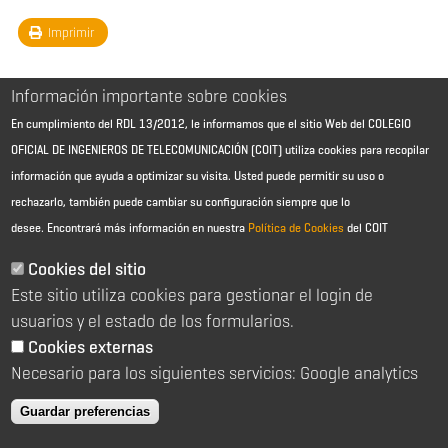
Imprimir
Información importante sobre cookies
En cumplimiento del RDL 13/2012, le informamos que el sitio Web del COLEGIO
OFICIAL DE INGENIEROS DE TELECOMUNICACIÓN (COIT) utiliza cookies para recopilar
información que ayuda a optimizar su visita. Usted puede permitir su uso o
rechazarlo, también puede cambiar su configuración siempre que lo
desee.
Encontrará más información en nuestra
Política de Cookies
del COIT
Aviso Legal - Información general
Contacto
Cookies del sitio
Política de cookies
Este sitio utiliza cookies para gestionar el login de
Política de reembolso
Sitemap
usuarios y el estado de los formularios.
Cookies externas
2026 © Colegio Oficial de Ingenieros de Telecomunicación
Necesario para los siguientes servicios: Google analytics
C/ Almagro 2 1º Izqda 28010 Madrid
91 391 10 66
Guardar preferencias
coit@coit.es