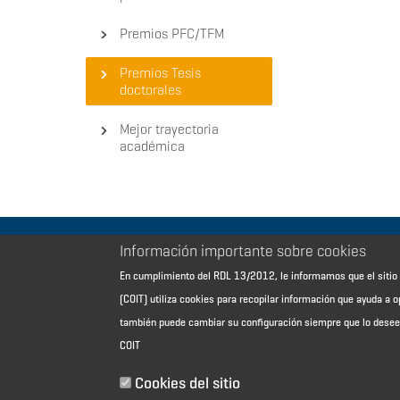
Premios PFC/TFM
Premios Tesis
doctorales
Mejor trayectoria
académica
Información importante sobre cookies
Aviso Legal - Información general
En cumplimiento del RDL 13/2012, le informamos que el sit
Contacto
(COIT) utiliza cookies para recopilar información que ayuda a o
Política de cookies
también puede cambiar su configuración siempre que lo dese
Política de reembolso
COIT
Sitemap
Cookies del sitio