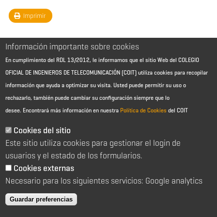
Imprimir
Información importante sobre cookies
En cumplimiento del RDL 13/2012, le informamos que el sitio Web del COLEGIO
OFICIAL DE INGENIEROS DE TELECOMUNICACIÓN (COIT) utiliza cookies para recopilar
información que ayuda a optimizar su visita. Usted puede permitir su uso o
rechazarlo, también puede cambiar su configuración siempre que lo
desee.
Encontrará más información en nuestra
Política de Cookies
del COIT
Aviso Legal - Información general
Contacto
Cookies del sitio
Política de cookies
Este sitio utiliza cookies para gestionar el login de
Política de reembolso
Sitemap
usuarios y el estado de los formularios.
Cookies externas
2026 © Colegio Oficial de Ingenieros de Telecomunicación
Necesario para los siguientes servicios: Google analytics
C/ Almagro 2 1º Izqda 28010 Madrid
91 391 10 66
Guardar preferencias
coit@coit.es