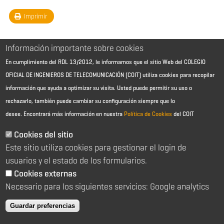
Imprimir
Información importante sobre cookies
En cumplimiento del RDL 13/2012, le informamos que el sitio Web del COLEGIO
OFICIAL DE INGENIEROS DE TELECOMUNICACIÓN (COIT) utiliza cookies para recopilar
información que ayuda a optimizar su visita. Usted puede permitir su uso o
rechazarlo, también puede cambiar su configuración siempre que lo
desee.
Encontrará más información en nuestra
Política de Cookies
del COIT
Aviso Legal - Información general
Contacto
Cookies del sitio
Política de cookies
Este sitio utiliza cookies para gestionar el login de
Política de reembolso
Sitemap
usuarios y el estado de los formularios.
Cookies externas
2026 © Colegio Oficial de Ingenieros de Telecomunicación
Necesario para los siguientes servicios: Google analytics
C/ Almagro 2 1º Izqda 28010 Madrid
91 391 10 66
Guardar preferencias
coit@coit.es