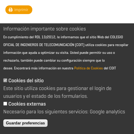
Imprimir
Información importante sobre cookies
En cumplimiento del RDL 13/2012, le informamos que el sitio Web del COLEGIO
OFICIAL DE INGENIEROS DE TELECOMUNICACIÓN (COIT) utiliza cookies para recopilar
información que ayuda a optimizar su visita. Usted puede permitir su uso o
rechazarlo, también puede cambiar su configuración siempre que lo
desee.
Encontrará más información en nuestra
Política de Cookies
del COIT
Aviso Legal - Información general
Contacto
Cookies del sitio
Política de cookies
Este sitio utiliza cookies para gestionar el login de
Política de reembolso
Sitemap
usuarios y el estado de los formularios.
Cookies externas
2026 © Colegio Oficial de Ingenieros de Telecomunicación
Necesario para los siguientes servicios: Google analytics
C/ Almagro 2 1º Izqda 28010 Madrid
91 391 10 66
Guardar preferencias
coit@coit.es