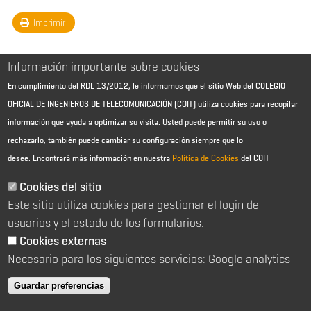
Imprimir
Información importante sobre cookies
En cumplimiento del RDL 13/2012, le informamos que el sitio Web del COLEGIO
OFICIAL DE INGENIEROS DE TELECOMUNICACIÓN (COIT) utiliza cookies para recopilar
información que ayuda a optimizar su visita. Usted puede permitir su uso o
rechazarlo, también puede cambiar su configuración siempre que lo
desee.
Encontrará más información en nuestra
Política de Cookies
del COIT
Aviso Legal - Información general
Contacto
Cookies del sitio
Política de cookies
Este sitio utiliza cookies para gestionar el login de
Política de reembolso
Sitemap
usuarios y el estado de los formularios.
Cookies externas
2026 © Colegio Oficial de Ingenieros de Telecomunicación
Necesario para los siguientes servicios: Google analytics
C/ Almagro 2 1º Izqda 28010 Madrid
91 391 10 66
Guardar preferencias
coit@coit.es