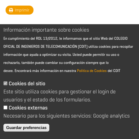
Imprimir
Información importante sobre cookies
En cumplimiento del RDL 13/2012, le informamos que el sitio Web del COLEGIO
OFICIAL DE INGENIEROS DE TELECOMUNICACIÓN (COIT) utiliza cookies para recopilar
información que ayuda a optimizar su visita. Usted puede permitir su uso o
rechazarlo, también puede cambiar su configuración siempre que lo
desee.
Encontrará más información en nuestra
Política de Cookies
del COIT
Aviso Legal - Información general
Contacto
Cookies del sitio
Política de cookies
Este sitio utiliza cookies para gestionar el login de
Política de reembolso
Sitemap
usuarios y el estado de los formularios.
Cookies externas
2026 © Colegio Oficial de Ingenieros de Telecomunicación
Necesario para los siguientes servicios: Google analytics
C/ Almagro 2 1º Izqda 28010 Madrid
91 391 10 66
Guardar preferencias
coit@coit.es