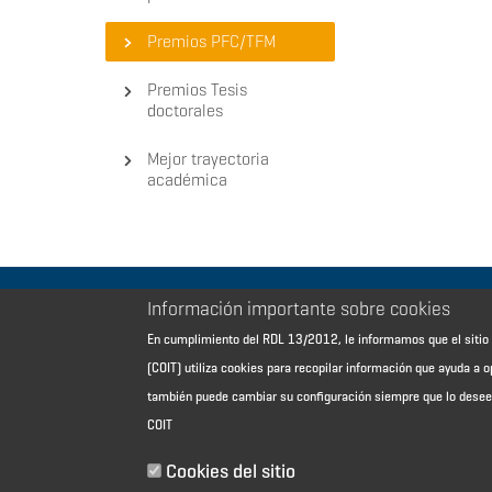
Premios PFC/TFM
Premios Tesis
doctorales
Mejor trayectoria
académica
Información importante sobre cookies
Aviso Legal - Información general
En cumplimiento del RDL 13/2012, le informamos que el sit
Contacto
(COIT) utiliza cookies para recopilar información que ayuda a o
Política de cookies
también puede cambiar su configuración siempre que lo dese
Política de reembolso
COIT
Sitemap
Cookies del sitio