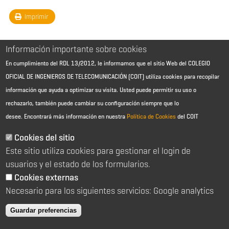
Imprimir
Información importante sobre cookies
En cumplimiento del RDL 13/2012, le informamos que el sitio Web del COLEGIO
OFICIAL DE INGENIEROS DE TELECOMUNICACIÓN (COIT) utiliza cookies para recopilar
información que ayuda a optimizar su visita. Usted puede permitir su uso o
rechazarlo, también puede cambiar su configuración siempre que lo
desee.
Encontrará más información en nuestra
Política de Cookies
del COIT
Aviso Legal - Información general
Contacto
Cookies del sitio
Política de cookies
Este sitio utiliza cookies para gestionar el login de
Política de reembolso
Sitemap
usuarios y el estado de los formularios.
Cookies externas
2026 © Colegio Oficial de Ingenieros de Telecomunicación
Necesario para los siguientes servicios: Google analytics
C/ Almagro 2 1º Izqda 28010 Madrid
91 391 10 66
Guardar preferencias
coit@coit.es