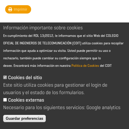
Imprimir
Información importante sobre cookies
En cumplimiento del RDL 13/2012, le informamos que el sitio Web del COLEGIO
OFICIAL DE INGENIEROS DE TELECOMUNICACIÓN (COIT) utiliza cookies para recopilar
información que ayuda a optimizar su visita. Usted puede permitir su uso o
rechazarlo, también puede cambiar su configuración siempre que lo
desee.
Encontrará más información en nuestra
Política de Cookies
del COIT
Aviso Legal - Información general
Contacto
Cookies del sitio
Política de cookies
Este sitio utiliza cookies para gestionar el login de
Política de reembolso
Sitemap
usuarios y el estado de los formularios.
Cookies externas
2026 © Colegio Oficial de Ingenieros de Telecomunicación
Necesario para los siguientes servicios: Google analytics
C/ Almagro 2 1º Izqda 28010 Madrid
91 391 10 66
Guardar preferencias
coit@coit.es