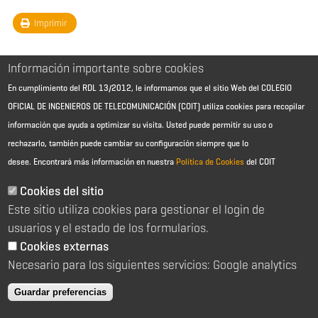
Imprimir
Información importante sobre cookies
En cumplimiento del RDL 13/2012, le informamos que el sitio Web del COLEGIO
OFICIAL DE INGENIEROS DE TELECOMUNICACIÓN (COIT) utiliza cookies para recopilar
información que ayuda a optimizar su visita. Usted puede permitir su uso o
rechazarlo, también puede cambiar su configuración siempre que lo
desee.
Encontrará más información en nuestra
Política de Cookies
del COIT
Aviso Legal - Información general
Contacto
Cookies del sitio
Política de cookies
Este sitio utiliza cookies para gestionar el login de
Política de reembolso
Sitemap
usuarios y el estado de los formularios.
Cookies externas
2026 © Colegio Oficial de Ingenieros de Telecomunicación
Necesario para los siguientes servicios: Google analytics
C/ Almagro 2 1º Izqda 28010 Madrid
91 391 10 66
Guardar preferencias
coit@coit.es