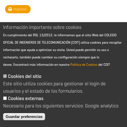
Imprimir
Información importante sobre cookies
En cumplimiento del RDL 13/2012, le informamos que el sitio Web del COLEGIO
OFICIAL DE INGENIEROS DE TELECOMUNICACIÓN (COIT) utiliza cookies para recopilar
información que ayuda a optimizar su visita. Usted puede permitir su uso o
rechazarlo, también puede cambiar su configuración siempre que lo
desee.
Encontrará más información en nuestra
Política de Cookies
del COIT
Aviso Legal - Información general
Contacto
Cookies del sitio
Política de cookies
Este sitio utiliza cookies para gestionar el login de
Política de reembolso
Sitemap
usuarios y el estado de los formularios.
Cookies externas
2026 © Colegio Oficial de Ingenieros de Telecomunicación
Necesario para los siguientes servicios: Google analytics
C/ Almagro 2 1º Izqda 28010 Madrid
91 391 10 66
Guardar preferencias
coit@coit.es