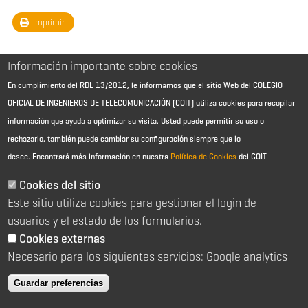
Imprimir
Información importante sobre cookies
En cumplimiento del RDL 13/2012, le informamos que el sitio Web del COLEGIO
OFICIAL DE INGENIEROS DE TELECOMUNICACIÓN (COIT) utiliza cookies para recopilar
información que ayuda a optimizar su visita. Usted puede permitir su uso o
rechazarlo, también puede cambiar su configuración siempre que lo
desee.
Encontrará más información en nuestra
Política de Cookies
del COIT
Aviso Legal - Información general
Contacto
Cookies del sitio
Política de cookies
Este sitio utiliza cookies para gestionar el login de
Política de reembolso
Sitemap
usuarios y el estado de los formularios.
Cookies externas
2026 © Colegio Oficial de Ingenieros de Telecomunicación
Necesario para los siguientes servicios: Google analytics
C/ Almagro 2 1º Izqda 28010 Madrid
91 391 10 66
Guardar preferencias
coit@coit.es