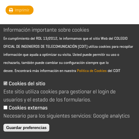
Imprimir
Información importante sobre cookies
En cumplimiento del RDL 13/2012, le informamos que el sitio Web del COLEGIO
OFICIAL DE INGENIEROS DE TELECOMUNICACIÓN (COIT) utiliza cookies para recopilar
información que ayuda a optimizar su visita. Usted puede permitir su uso o
rechazarlo, también puede cambiar su configuración siempre que lo
desee.
Encontrará más información en nuestra
Política de Cookies
del COIT
Aviso Legal - Información general
Contacto
Cookies del sitio
Política de cookies
Este sitio utiliza cookies para gestionar el login de
Política de reembolso
Sitemap
usuarios y el estado de los formularios.
Cookies externas
2026 © Colegio Oficial de Ingenieros de Telecomunicación
Necesario para los siguientes servicios: Google analytics
C/ Almagro 2 1º Izqda 28010 Madrid
91 391 10 66
Guardar preferencias
coit@coit.es