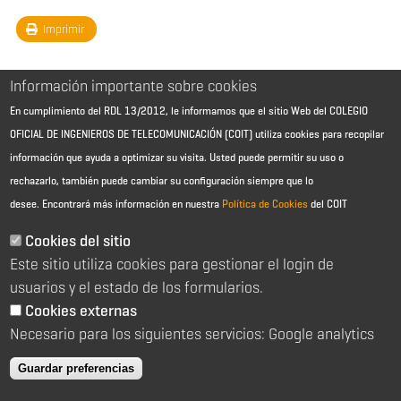
Imprimir
Información importante sobre cookies
En cumplimiento del RDL 13/2012, le informamos que el sitio Web del COLEGIO
OFICIAL DE INGENIEROS DE TELECOMUNICACIÓN (COIT) utiliza cookies para recopilar
información que ayuda a optimizar su visita. Usted puede permitir su uso o
rechazarlo, también puede cambiar su configuración siempre que lo
desee.
Encontrará más información en nuestra
Política de Cookies
del COIT
Aviso Legal - Información general
Contacto
Cookies del sitio
Política de cookies
Este sitio utiliza cookies para gestionar el login de
Política de reembolso
Sitemap
usuarios y el estado de los formularios.
Cookies externas
2026 © Colegio Oficial de Ingenieros de Telecomunicación
Necesario para los siguientes servicios: Google analytics
C/ Almagro 2 1º Izqda 28010 Madrid
91 391 10 66
Guardar preferencias
coit@coit.es