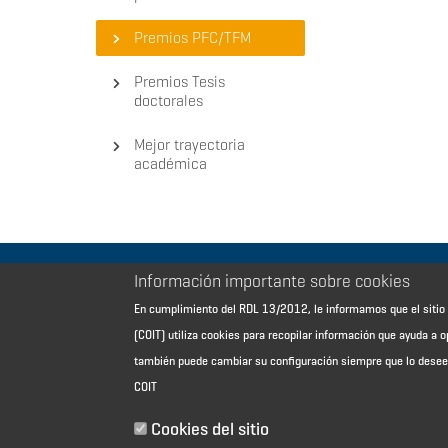
Premios PFC/TFM
Premios Tesis
doctorales
Mejor trayectoria
académica
Información importante sobre cookies
Aviso Legal - Información general
En cumplimiento del RDL 13/2012, le informamos que el sit
Contacto
(COIT) utiliza cookies para recopilar información que ayuda a o
Política de cookies
también puede cambiar su configuración siempre que lo dese
Política de reembolso
COIT
Sitemap
Cookies del sitio