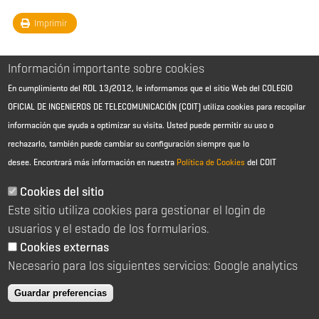
Imprimir
Información importante sobre cookies
En cumplimiento del RDL 13/2012, le informamos que el sitio Web del COLEGIO
OFICIAL DE INGENIEROS DE TELECOMUNICACIÓN (COIT) utiliza cookies para recopilar
información que ayuda a optimizar su visita. Usted puede permitir su uso o
rechazarlo, también puede cambiar su configuración siempre que lo
desee.
Encontrará más información en nuestra
Política de Cookies
del COIT
Aviso Legal - Información general
Contacto
Cookies del sitio
Política de cookies
Este sitio utiliza cookies para gestionar el login de
Política de reembolso
Sitemap
usuarios y el estado de los formularios.
Cookies externas
2026 © Colegio Oficial de Ingenieros de Telecomunicación
Necesario para los siguientes servicios: Google analytics
C/ Almagro 2 1º Izqda 28010 Madrid
91 391 10 66
Guardar preferencias
coit@coit.es