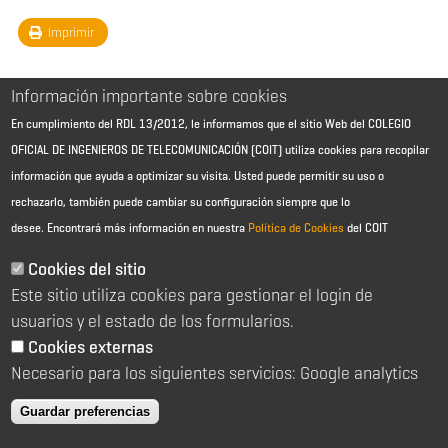
Imprimir
Información importante sobre cookies
En cumplimiento del RDL 13/2012, le informamos que el sitio Web del COLEGIO
OFICIAL DE INGENIEROS DE TELECOMUNICACIÓN (COIT) utiliza cookies para recopilar
información que ayuda a optimizar su visita. Usted puede permitir su uso o
rechazarlo, también puede cambiar su configuración siempre que lo
desee.
Encontrará más información en nuestra
Política de Cookies
del COIT
Aviso Legal - Información general
Contacto
Cookies del sitio
Política de cookies
Este sitio utiliza cookies para gestionar el login de
Política de reembolso
Sitemap
usuarios y el estado de los formularios.
Cookies externas
2026 © Colegio Oficial de Ingenieros de Telecomunicación
Necesario para los siguientes servicios: Google analytics
C/ Almagro 2 1º Izqda 28010 Madrid
91 391 10 66
Guardar preferencias
coit@coit.es