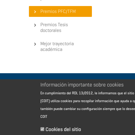
Premios PFC/TFM
Premios Tesis
doctorales
Mejor trayectoria
académica
Información importante sobre cookies
Aviso Legal - Información general
En cumplimiento del RDL 13/2012, le informamos que el sit
Contacto
(COIT) utiliza cookies para recopilar información que ayuda a o
Política de cookies
también puede cambiar su configuración siempre que lo dese
Política de reembolso
COIT
Sitemap
Cookies del sitio