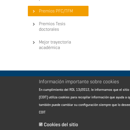
Premios PFC/TFM
Premios Tesis
doctorales
Mejor trayectoria
académica
Información importante sobre cookies
Aviso Legal - Información general
En cumplimiento del RDL 13/2012, le informamos que el sit
Contacto
(COIT) utiliza cookies para recopilar información que ayuda a o
Política de cookies
también puede cambiar su configuración siempre que lo dese
Política de reembolso
COIT
Sitemap
Cookies del sitio