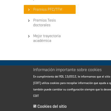
Premios PFC/TFM
Premios Tesis
doctorales
Mejor trayectoria
académica
Información importante sobre cookies
Aviso Legal - Información general
En cumplimiento del RDL 13/2012, le informamos que el sit
Contacto
(COIT) utiliza cookies para recopilar información que ayuda a o
Política de cookies
también puede cambiar su configuración siempre que lo dese
Política de reembolso
COIT
Sitemap
Cookies del sitio