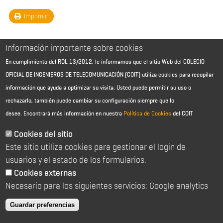
Imprimir
Información importante sobre cookies
En cumplimiento del RDL 13/2012, le informamos que el sitio Web del COLEGIO
OFICIAL DE INGENIEROS DE TELECOMUNICACIÓN (COIT) utiliza cookies para recopilar
información que ayuda a optimizar su visita. Usted puede permitir su uso o
rechazarlo, también puede cambiar su configuración siempre que lo
desee.
Encontrará más información en nuestra
Política de Cookies
del COIT
Aviso Legal - Información general
Contacto
Cookies del sitio
Política de cookies
Este sitio utiliza cookies para gestionar el login de
Política de reembolso
Sitemap
usuarios y el estado de los formularios.
Cookies externas
2026 © Colegio Oficial de Ingenieros de Telecomunicación
Necesario para los siguientes servicios: Google analytics
C/ Almagro 2 1º Izqda 28010 Madrid
91 391 10 66
Guardar preferencias
coit@coit.es