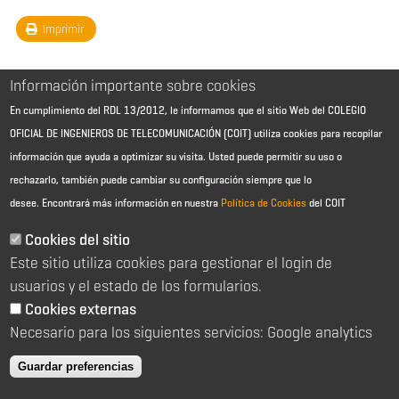
Imprimir
Información importante sobre cookies
En cumplimiento del RDL 13/2012, le informamos que el sitio Web del COLEGIO
OFICIAL DE INGENIEROS DE TELECOMUNICACIÓN (COIT) utiliza cookies para recopilar
información que ayuda a optimizar su visita. Usted puede permitir su uso o
rechazarlo, también puede cambiar su configuración siempre que lo
desee.
Encontrará más información en nuestra
Política de Cookies
del COIT
Aviso Legal - Información general
Contacto
Cookies del sitio
Política de cookies
Este sitio utiliza cookies para gestionar el login de
Política de reembolso
Sitemap
usuarios y el estado de los formularios.
Cookies externas
2026 © Colegio Oficial de Ingenieros de Telecomunicación
Necesario para los siguientes servicios: Google analytics
C/ Almagro 2 1º Izqda 28010 Madrid
91 391 10 66
Guardar preferencias
coit@coit.es