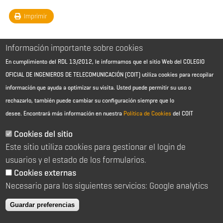
Imprimir
Información importante sobre cookies
En cumplimiento del RDL 13/2012, le informamos que el sitio Web del COLEGIO
OFICIAL DE INGENIEROS DE TELECOMUNICACIÓN (COIT) utiliza cookies para recopilar
información que ayuda a optimizar su visita. Usted puede permitir su uso o
rechazarlo, también puede cambiar su configuración siempre que lo
desee.
Encontrará más información en nuestra
Política de Cookies
del COIT
Aviso Legal - Información general
Contacto
Cookies del sitio
Política de cookies
Este sitio utiliza cookies para gestionar el login de
Política de reembolso
Sitemap
usuarios y el estado de los formularios.
Cookies externas
2026 © Colegio Oficial de Ingenieros de Telecomunicación
Necesario para los siguientes servicios: Google analytics
C/ Almagro 2 1º Izqda 28010 Madrid
91 391 10 66
Guardar preferencias
coit@coit.es