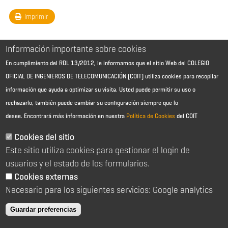
Imprimir
Información importante sobre cookies
En cumplimiento del RDL 13/2012, le informamos que el sitio Web del COLEGIO
OFICIAL DE INGENIEROS DE TELECOMUNICACIÓN (COIT) utiliza cookies para recopilar
información que ayuda a optimizar su visita. Usted puede permitir su uso o
rechazarlo, también puede cambiar su configuración siempre que lo
desee.
Encontrará más información en nuestra
Política de Cookies
del COIT
Aviso Legal - Información general
Contacto
Cookies del sitio
Política de cookies
Este sitio utiliza cookies para gestionar el login de
Política de reembolso
Sitemap
usuarios y el estado de los formularios.
Cookies externas
2026 © Colegio Oficial de Ingenieros de Telecomunicación
Necesario para los siguientes servicios: Google analytics
C/ Almagro 2 1º Izqda 28010 Madrid
91 391 10 66
Guardar preferencias
coit@coit.es