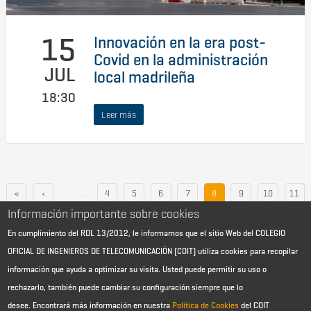
15
Innovación en la era post-
Covid en la administración
JUL
local madrileña
18:30
Leer más
«
‹
…
4
5
6
7
8
9
10
11
Información importante sobre cookies
12
…
›
»
En cumplimiento del RDL 13/2012, le informamos que el sitio Web del COLEGIO
OFICIAL DE INGENIEROS DE TELECOMUNICACIÓN (COIT) utiliza cookies para recopilar
información que ayuda a optimizar su visita. Usted puede permitir su uso o
rechazarlo, también puede cambiar su configuración siempre que lo
desee.
Encontrará más información en nuestra
Política de Cookies
del COIT
Aviso Legal - Información general