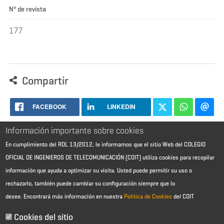
Nº de revista
177
Compartir
FACEBOOK
LINKEDIN
Información importante sobre cookies
En cumplimiento del RDL 13/2012, le informamos que el sitio Web del COLEGIO
OFICIAL DE INGENIEROS DE TELECOMUNICACIÓN (COIT) utiliza cookies para recopilar
información que ayuda a optimizar su visita. Usted puede permitir su uso o
rechazarlo, también puede cambiar su configuración siempre que lo
desee.
Encontrará más información en nuestra
Política de Cookies
del COIT
Aviso Legal - Información general
Contacto
Cookies del sitio
Política de cookies