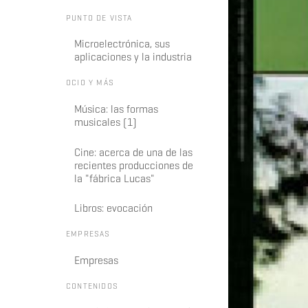
PUNTO DE VISTA
Microelectrónica, sus
aplicaciones y la industria
OCIO Y MÁS
Música: las formas
musicales (1)
Cine: acerca de una de las
recientes producciones de
la "fábrica Lucas"
Libros: evocación
EMPRESAS
Empresas
CONTENIDOS