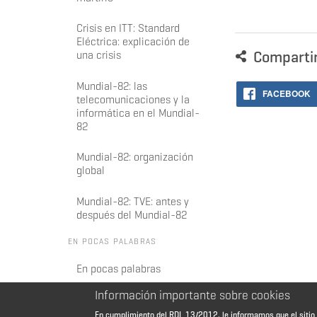
Crisis en ITT: Standard
Eléctrica: explicación de
Comparti
una crisis
Mundial-82: las
FACEBOOK
telecomunicaciones y la
informática en el Mundial-
82
Mundial-82: organización
global
Mundial-82: TVE: antes y
después del Mundial-82
EN POCAS PALABRAS
En pocas palabras
Información importante sobre cookies
En cumplimiento del RDL 13/2012, le informamos que el sit