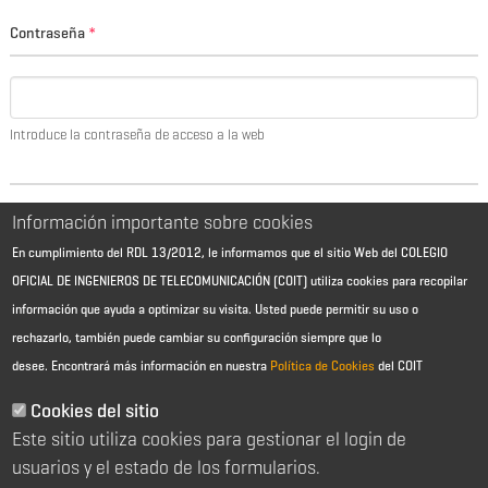
Contraseña
*
Introduce la contraseña de acceso a la web
Información importante sobre cookies
En cumplimiento del RDL 13/2012, le informamos que el sitio Web del COLEGIO
OFICIAL DE INGENIEROS DE TELECOMUNICACIÓN (COIT) utiliza cookies para recopilar
información que ayuda a optimizar su visita. Usted puede permitir su uso o
rechazarlo, también puede cambiar su configuración siempre que lo
desee.
Encontrará más información en nuestra
Política de Cookies
del COIT
Aviso Legal - Información general
Contacto
Cookies del sitio
Política de cookies
Este sitio utiliza cookies para gestionar el login de
Política de reembolso
Sitemap
usuarios y el estado de los formularios.