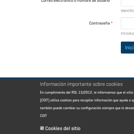
Correo electrónico o nombre de usuario
*
Identifí
Contraseña
*
Introdu
Información importante sobre cookies
En cumplimiento del RDL 13/2012, le informamos que el sit
Aviso Legal - Información general
(COIT) utiliza cookies para recopilar información que ayuda a o
Contacto
también puede cambiar su configuración siempre que lo dese
Política de cookies
COIT
Política de reembolso
Sitemap
Cookies del sitio