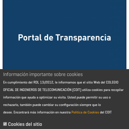
Información importante sobre cookies
En cumplimiento del RDL 13/2012, le informamos que el sitio Web del COLEGIO
OFICIAL DE INGENIEROS DE TELECOMUNICACIÓN (COIT) utiliza cookies para recopilar
información que ayuda a optimizar su visita. Usted puede permitir su uso o
rechazarlo, también puede cambiar su configuración siempre que lo
desee.
Encontrará más información en nuestra
Política de Cookies
del COIT
Aviso Legal - Información general
Contacto
Cookies del sitio
Política de cookies