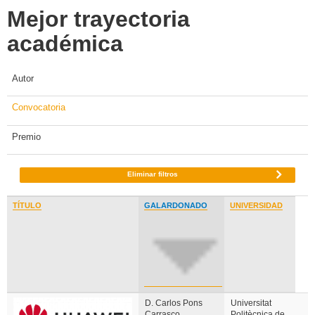
Mejor trayectoria
académica
Autor
Convocatoria
Premio
Eliminar filtros
TÍTULO
GALARDONADO
UNIVERSIDAD
D. Carlos Pons
Universitat
Carrasco
Politècnica de