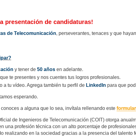
 la presentación de candidaturas!
ras de Telecomunicación
, perseverantes, tenaces y que hayan
ipar?
cación
y tener de
50 años
en adelante.
que te presentes y nos cuentes tus logros profesionales.
o a tu vídeo. Agrega también tu perfil de
LinkedIn
para que pod
estamos esperando.
 conoces a alguna que lo sea, invítala rellenando este
formula
ficial de Ingenieros de Telecomunicación (COIT) otorga anual
” en una profesión técnica con un alto porcentaje de profesiona
o realizando en la sociedad gracias a la presencia del talento f