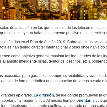
rcelas de actuación en las que el sector de las telecomunicacio
s que se concluye un balance altamente positivo en su ejercicio
s definidas en el Plan de Acción 2019. Sobresalen las activida
totales han tenido carácter internacional y otras once han sido 
tienen como objetivo general impulsar las inquietudes de los 
 al ámbito inteligente (islas, territorios, destinos, etc.), poni
as asociadas para garantizar siempre su visibilidad y viabilidad
 y aplicar de forma periódica una asignación de tareas a cada m
o grandes epígrafes.
La difusión
, desde donde promueven la org
o aportar una imagen única. Al mismo tiempo,
orientan
a cualqu
 todo despliegue inteligente conlleva, apostando por una carta 