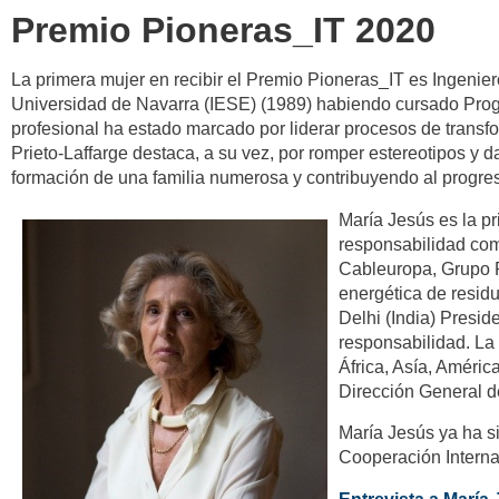
Premio Pioneras_IT 2020
La primera mujer en recibir el Premio Pioneras_IT es Ingenie
Universidad de Navarra (IESE) (1989) habiendo cursado Progr
profesional ha estado marcado por liderar procesos de transfo
Prieto-Laffarge destaca, a su vez, por romper estereotipos y 
formación de una familia numerosa y contribuyendo al progre
María Jesús es la pr
responsabilidad com
Cableuropa, Grupo 
energética de resid
Delhi (India) Presi
responsabilidad. La
África, Asía, Améric
Dirección General d
María Jesús ya ha si
Cooperación Interna