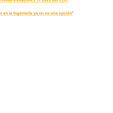
. Premio PIONERAS_IT 2020 del COIT
"
r en la Ingeniería ya no es una opción
”