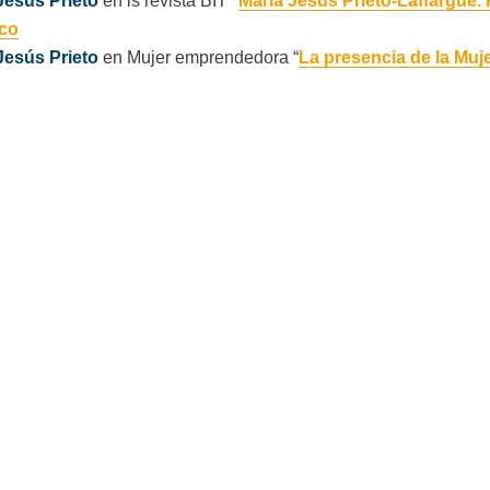
Jesús Prieto
en ls revista BIT "
María Jesús Prieto-Laffargue
ico
Jesús Prieto
en Mujer emprendedora “
La presencia de la Muje