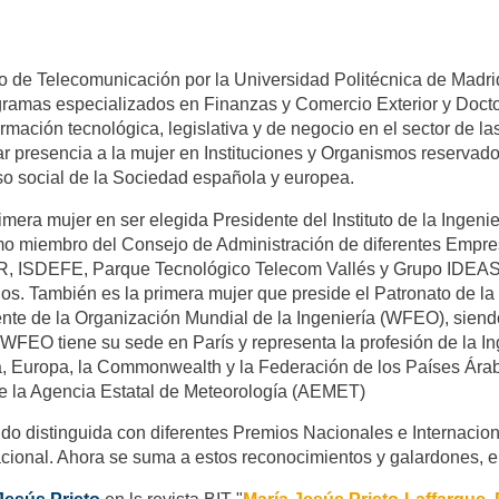
ro de Telecomunicación por la Universidad Politécnica de Madr
amas especializados en Finanzas y Comercio Exterior y Doctor
rmación tecnológica, legislativa y de negocio en el sector de 
dar presencia a la mujer en Instituciones y Organismos reserva
so social de la Sociedad española y europea.
imera mujer en ser elegida Presidente del Instituto de la Ingen
o miembro del Consejo de Administración de diferentes Empres
R, ISDEFE, Parque Tecnológico Telecom Vallés y Grupo IDEAS,
uos. También es la primera mujer que preside el Patronato de 
dente de la Organización Mundial de la Ingeniería (WFEO), sien
 WFEO tiene su sede en París y representa la profesión de la I
a, Europa, la Commonwealth y la Federación de los Países Árabe
e la Agencia Estatal de Meteorología (AEMET)
do distinguida con diferentes Premios Nacionales e Internacion
cional. Ahora se suma a estos reconocimientos y galardones, e