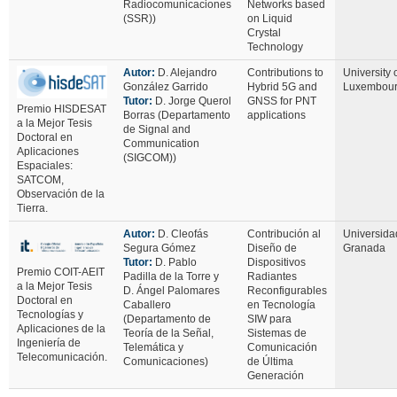
Radiocomunicaciones
Networks based
(SSR))
on Liquid
Crystal
Technology
Autor:
D. Alejandro
Contributions to
University 
González Garrido
Hybrid 5G and
Luxembou
Tutor:
D. Jorge Querol
GNSS for PNT
Premio HISDESAT
Borras (Departamento
applications
a la Mejor Tesis
de Signal and
Doctoral en
Communication
Aplicaciones
(SIGCOM))
Espaciales:
SATCOM,
Observación de la
Tierra.
Autor:
D. Cleofás
Contribución al
Universida
Segura Gómez
Diseño de
Granada
Tutor:
D. Pablo
Dispositivos
Premio COIT-AEIT
Padilla de la Torre y
Radiantes
a la Mejor Tesis
D. Ángel Palomares
Reconfigurables
Doctoral en
Caballero
en Tecnología
Tecnologías y
(Departamento de
SIW para
Aplicaciones de la
Teoría de la Señal,
Sistemas de
Ingeniería de
Telemática y
Comunicación
Telecomunicación.
Comunicaciones)
de Última
Generación