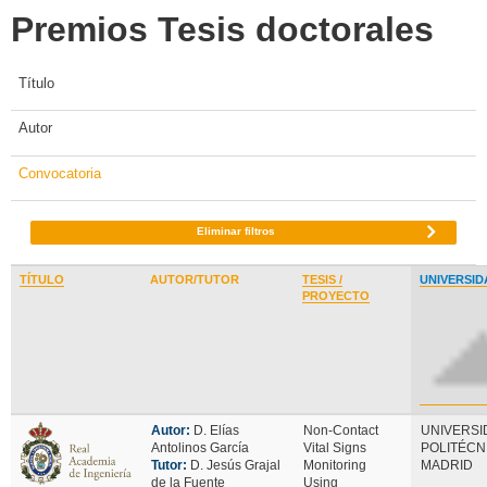
Premios Tesis doctorales
Título
Autor
Convocatoria
Eliminar filtros
TÍTULO
AUTOR/TUTOR
TESIS /
UNIVERSID
PROYECTO
Autor:
D. Elías
Non-Contact
UNIVERSI
Antolinos García
Vital Signs
POLITÉCN
Tutor:
D. Jesús Grajal
Monitoring
MADRID
de la Fuente
Using