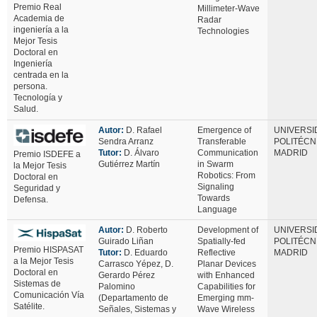
Premio Real
Millimeter-Wave
Academia de
Radar
ingeniería a la
Technologies
Mejor Tesis
Doctoral en
Ingeniería
centrada en la
persona.
Tecnología y
Salud.
Autor:
D. Rafael
Emergence of
UNIVERSI
Sendra Arranz
Transferable
POLITÉCN
Tutor:
D. Álvaro
Communication
MADRID
Premio ISDEFE a
Gutiérrez Martín
in Swarm
la Mejor Tesis
Robotics: From
Doctoral en
Signaling
Seguridad y
Towards
Defensa.
Language
Autor:
D. Roberto
Development of
UNIVERSI
Guirado Liñan
Spatially-fed
POLITÉCN
Premio HISPASAT
Tutor:
D. Eduardo
Reflective
MADRID
a la Mejor Tesis
Carrasco Yépez, D.
Planar Devices
Doctoral en
Gerardo Pérez
with Enhanced
Sistemas de
Palomino
Capabilities for
Comunicación Vía
(Departamento de
Emerging mm-
Satélite.
Señales, Sistemas y
Wave Wireless