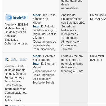
de banda ancha
desde
nanosatélites
Autor:
Dña. Celia
Análisis de
UNIVERSI
Sánchez de
Enlaces Ópticos
DE MÁLAG
Miguel
con Satélites LEO:
Premio HISDESAT
Tutor:
D. Antonio
Superficies
al Mejor Trabajo
Jurado Navas y D.
Reflectoras
Fin de Máster en
Miguel del Castillo
Inteligentes y
Servicios
Vázquez
Turbulencia
Satelitales
(Departamento de
Atmosférica en
Gubernamentales.
Ingeniería de
Observación
Comunicaciones)
Terrestre
Autor:
D. Antonio
Estudio y mejora
Universitat
Seller Rueda
del alcance de
d'Alacant
Tutor:
D. Stephan
potencia máxima
Premio COIT-AEIT
Marini
de filtros en
al Mejor Trabajo
(Departamento de
tecnología ESIW
Fin de Máster en
Física, Ingeniería
Fundamentos y
de Sistemas y
Tecnologías
Teoría de Señal)
Básicas de la
Información y las
Comunicaciones,
y sus
Aplicaciones.