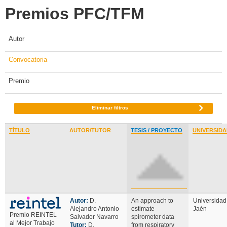
Premios PFC/TFM
Autor
Convocatoria
Premio
Eliminar filtros
TÍTULO
AUTOR/TUTOR
TESIS / PROYECTO
UNIVERSID
Autor:
D.
An approach to
Universidad
Alejandro Antonio
estimate
Jaén
Premio REINTEL
Salvador Navarro
spirometer data
al Mejor Trabajo
Tutor:
D.
from respiratory