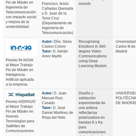
Fin de Máster en
Francisco Jesús
sounds
Ingeniería de
Cañadas Quesada
Telecomunicación
y D. Juan de la
con impacto social
Torre Cruz
y mejora de la
(Departamento de
sostenibilidad.
Ingeniería de
Telecomunicación)
Autor:
Dña. Silvia
Recognizing
Universidad
Casino Colom
Emotions in 360-
Carlos III de
Tutor:
D. Adrián
degree Video
Madrid
Amor Martín
Communications
Premio IN-NOVA
using Deep
al Mejor Trabajo
Learning Models
Fin de Máster en
Inteligencia
Artificial aplicada
a la empresa.
Autor:
D. Juan
Diseño y
UNIVERSI
Manuel Ruiz
validación
POLITÉCNI
Premio HISPASAT
Casado
experimental de
DE MADRI
al Mejor Trabajo
Tutor:
D. José
una antena
Fin de Máster en
Daniel Martínez de
reflectarray
Nuevas
Rioja del Nido
polarizadora en
Tecnologías para
bandas K y Ka
Satélites de
para
Comunicaciones.
comunicaciones