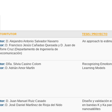
TOR/TUTOR
TESIS / PROYECTO
tor:
D. Alejandro Antonio Salvador Navarro
An approach to estima
tor:
D. Francisco Jesús Cañadas Quesada y D. Juan de
 Torre Cruz (Departamento de Ingeniería de
lecomunicación)
tor:
Dña. Silvia Casino Colom
Recognizing Emotion
tor:
D. Adrián Amor Martín
Learning Models
tor:
D. Juan Manuel Ruiz Casado
Diseño y validación e
tor:
D. José Daniel Martínez de Rioja del Nido
en bandas K y Ka pa
nanosatélites