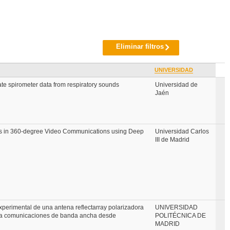
Eliminar filtros
UNIVERSIDAD
te spirometer data from respiratory sounds
Universidad de
Jaén
s in 360-degree Video Communications using Deep
Universidad Carlos
III de Madrid
xperimental de una antena reflectarray polarizadora
UNIVERSIDAD
ra comunicaciones de banda ancha desde
POLITÉCNICA DE
MADRID