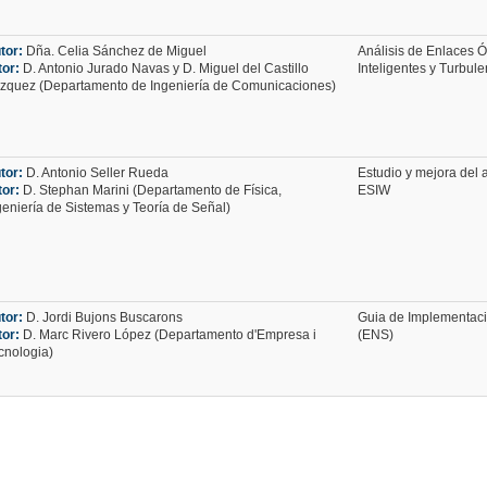
tor:
Dña. Celia Sánchez de Miguel
Análisis de Enlaces Ó
tor:
D. Antonio Jurado Navas y D. Miguel del Castillo
Inteligentes y Turbul
zquez (Departamento de Ingeniería de Comunicaciones)
tor:
D. Antonio Seller Rueda
Estudio y mejora del 
tor:
D. Stephan Marini (Departamento de Física,
ESIW
geniería de Sistemas y Teoría de Señal)
tor:
D. Jordi Bujons Buscarons
Guia de Implementaci
tor:
D. Marc Rivero López (Departamento d'Empresa i
(ENS)
cnologia)