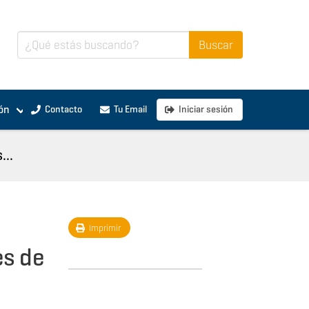
ón
Contacto
Tu Email
Iniciar sesión
...
Imprimir
es de